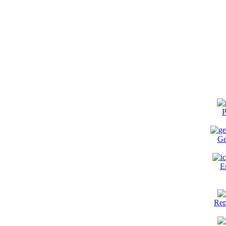
P
Ge
E
Rep