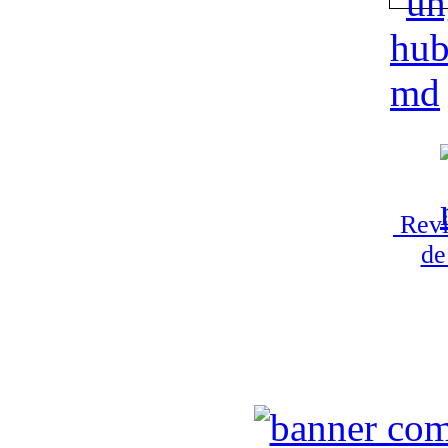
Revi
de