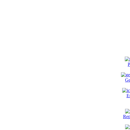
P
Ge
E
Rep