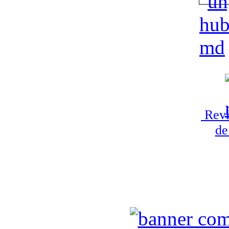
Revi
de