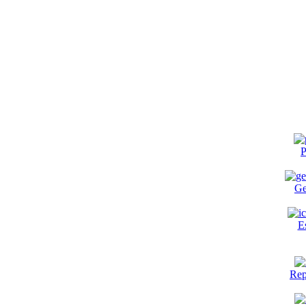
P
Ge
E
Rep