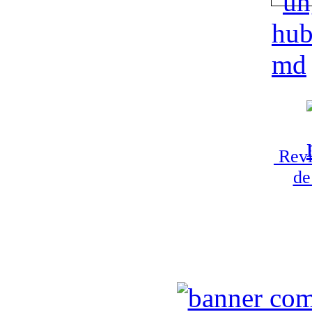
Revi
de