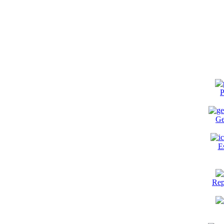
P
Ge
E
Rep