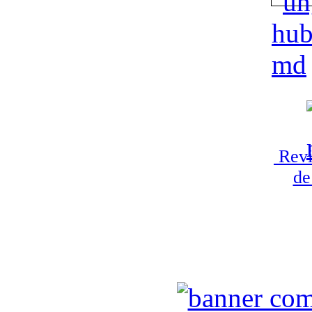
Revi
de