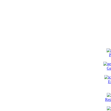
P
Ge
E
Rep