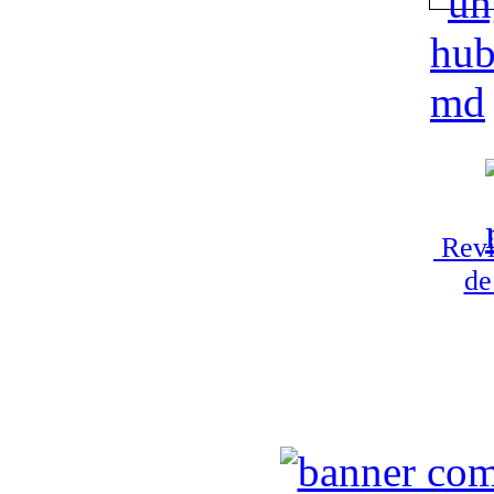
Revi
de