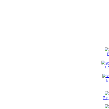
P
Ge
E
Rep