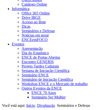
Catálogo Online
Informática
Office 365 Online
Drive IBGE
Acesso ao Bme
Dicas
Seminários e Defesas
Notícias em geral
ENCEemFOCO
Eventos
Apresentação
Dia do Estatístico
ENCE de Portas Abertas
Encontro GENERIS
Projeto Tardes Culturais
Semana de Iniciação Científica
Seminário ENCE
Seminário de Iniciação Científica
Workshop ENCE e o Mercado de trabalho
Outros Eventos da ENCE
ENCE 70 Anos
Seminário Ser Mulher
Você está aqui:
Início
Divulgação
Seminários e Defesas