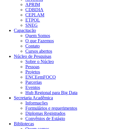
APRIM
CDBDIA
CEPLAM
ETPOL
SNEG
Capacitação
Quem Somos
O que Fazemos
Contato
Cursos abertos
Núcleo de Pesquisas
Sobre o Núcleo
Pessoas
Projetos
ENCEemFOCO
Parcerias
Eventos
Hub Regional para Big Data
Secretaria Acadêmica
Informações
Formulários e requerimentos
Diplomas Registrados
Convênios de Estágio
Bibliotecas
Quem somos