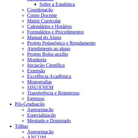
Sobre a Estatística
Coordenação
Corpo Docente
Matriz Curricular
Calendários e Horários
Formulários e Procedimentos
Manual do Aluno
Projeto Pedagógico e Regulamento
Atendimento ao aluno
Projeto Bolsa-auxílio
Monitoria
Iniciação Científica
Extensão
Excelência Acadêmica
Monografias
SISU/ENEM
Transferência e Reingresso
Egressos
Pós-Graduação
Apresentação
Especialização
Mestrado e Doutorado
Trilhas
Apresentação
ANCOM