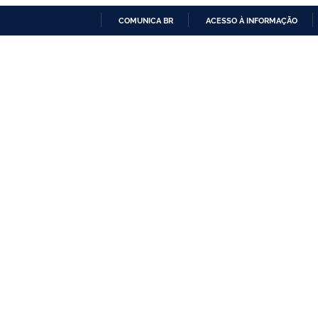
COMUNICA BR
ACESSO À INFORMAÇÃO
IR
PARA
O
CONTEÚDO