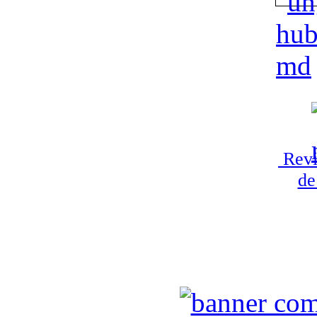
Revi
de