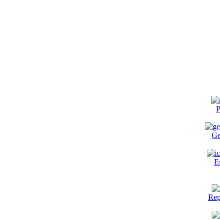
P
Ge
E
Rep