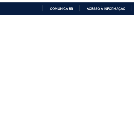
COMUNICA BR
ACESSO À INFORMAÇÃO
IR
PARA
O
CONTEÚDO