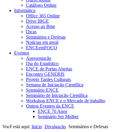
Catálogo Online
Informática
Office 365 Online
Drive IBGE
Acesso ao Bme
Dicas
Seminários e Defesas
Notícias em geral
ENCEemFOCO
Eventos
Apresentação
Dia do Estatístico
ENCE de Portas Abertas
Encontro GENERIS
Projeto Tardes Culturais
Semana de Iniciação Científica
Seminário ENCE
Seminário de Iniciação Científica
Workshop ENCE e o Mercado de trabalho
Outros Eventos da ENCE
ENCE 70 Anos
Seminário Ser Mulher
Você está aqui:
Início
Divulgação
Seminários e Defesas