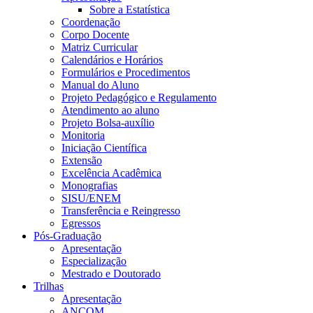
Sobre a Estatística
Coordenação
Corpo Docente
Matriz Curricular
Calendários e Horários
Formulários e Procedimentos
Manual do Aluno
Projeto Pedagógico e Regulamento
Atendimento ao aluno
Projeto Bolsa-auxílio
Monitoria
Iniciação Científica
Extensão
Excelência Acadêmica
Monografias
SISU/ENEM
Transferência e Reingresso
Egressos
Pós-Graduação
Apresentação
Especialização
Mestrado e Doutorado
Trilhas
Apresentação
ANCOM