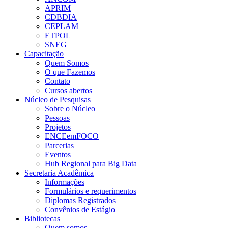
APRIM
CDBDIA
CEPLAM
ETPOL
SNEG
Capacitação
Quem Somos
O que Fazemos
Contato
Cursos abertos
Núcleo de Pesquisas
Sobre o Núcleo
Pessoas
Projetos
ENCEemFOCO
Parcerias
Eventos
Hub Regional para Big Data
Secretaria Acadêmica
Informações
Formulários e requerimentos
Diplomas Registrados
Convênios de Estágio
Bibliotecas
Quem somos