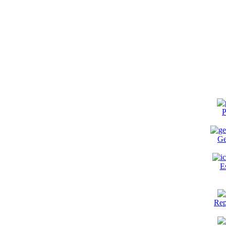
P
Ge
E
Rep