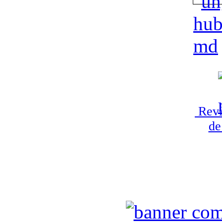
Revi
de