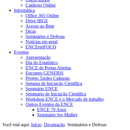
Catálogo Online
Informática
Office 365 Online
Drive IBGE
Acesso ao Bme
Dicas
Seminários e Defesas
Notícias em geral
ENCEemFOCO
Eventos
Apresentação
Dia do Estatístico
ENCE de Portas Abertas
Encontro GENERIS
Projeto Tardes Culturais
Semana de Iniciação Científica
Seminário ENCE
Seminário de Iniciação Científica
Workshop ENCE e o Mercado de trabalho
Outros Eventos da ENCE
ENCE 70 Anos
Seminário Ser Mulher
Você está aqui:
Início
Divulgação
Seminários e Defesas