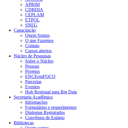
APRIM
CDBDIA
CEPLAM
ETPOL
SNEG
Capacitação
Quem Somos
O que Fazemos
Contato
Cursos abertos
Núcleo de Pesquisas
Sobre o Núcleo
Pessoas
Projetos
ENCEemFOCO
Parcerias
Eventos
Hub Regional para Big Data
Secretaria Acadêmica
Informações
Formulários e requerimentos
Diplomas Registrados
Convênios de Estágio
Bibliotecas
Quem somos