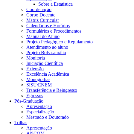
Sobre a Estatística
Coordenação
Corpo Docente
Matriz Curricular
Calendários e Horários
Formulários e Procedimentos
Manual do Aluno
Projeto Pedagógico e Regulamento
Atendimento ao aluno
Projeto Bolsa-auxílio
Monitoria
Iniciação Científica
Extensão
Excelência Acadêmica
Monografias
SISU/ENEM
Transferência e Reingresso
Egressos
Pós-Graduação
Apresentação
Especialização
Mestrado e Doutorado
Trilhas
Apresentação
ANCOM