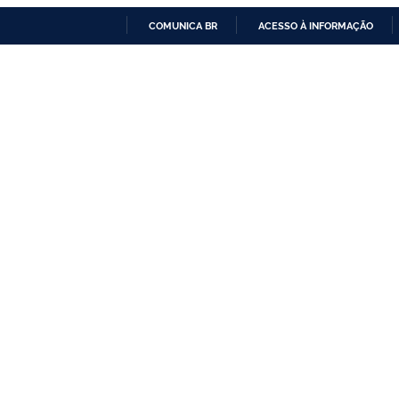
COMUNICA BR
ACESSO À INFORMAÇÃO
IR
PARA
O
CONTEÚDO