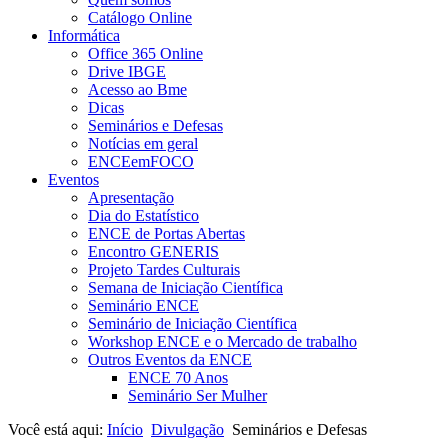
Catálogo Online
Informática
Office 365 Online
Drive IBGE
Acesso ao Bme
Dicas
Seminários e Defesas
Notícias em geral
ENCEemFOCO
Eventos
Apresentação
Dia do Estatístico
ENCE de Portas Abertas
Encontro GENERIS
Projeto Tardes Culturais
Semana de Iniciação Científica
Seminário ENCE
Seminário de Iniciação Científica
Workshop ENCE e o Mercado de trabalho
Outros Eventos da ENCE
ENCE 70 Anos
Seminário Ser Mulher
Você está aqui:
Início
Divulgação
Seminários e Defesas