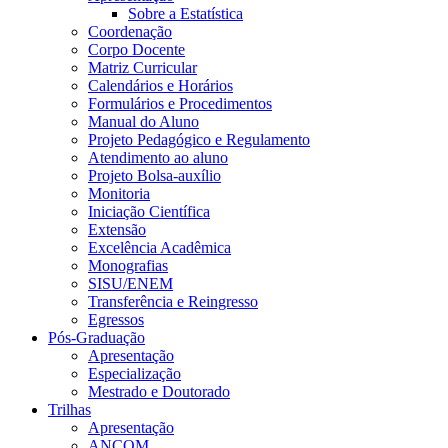
Sobre a Estatística
Coordenação
Corpo Docente
Matriz Curricular
Calendários e Horários
Formulários e Procedimentos
Manual do Aluno
Projeto Pedagógico e Regulamento
Atendimento ao aluno
Projeto Bolsa-auxílio
Monitoria
Iniciação Científica
Extensão
Excelência Acadêmica
Monografias
SISU/ENEM
Transferência e Reingresso
Egressos
Pós-Graduação
Apresentação
Especialização
Mestrado e Doutorado
Trilhas
Apresentação
ANCOM