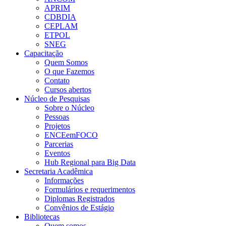
APRIM
CDBDIA
CEPLAM
ETPOL
SNEG
Capacitação
Quem Somos
O que Fazemos
Contato
Cursos abertos
Núcleo de Pesquisas
Sobre o Núcleo
Pessoas
Projetos
ENCEemFOCO
Parcerias
Eventos
Hub Regional para Big Data
Secretaria Acadêmica
Informações
Formulários e requerimentos
Diplomas Registrados
Convênios de Estágio
Bibliotecas
Quem somos