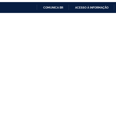
COMUNICA BR
ACESSO À INFORMAÇÃO
IR
PARA
O
CONTEÚDO