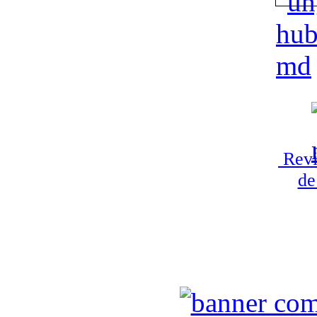
Revi
de