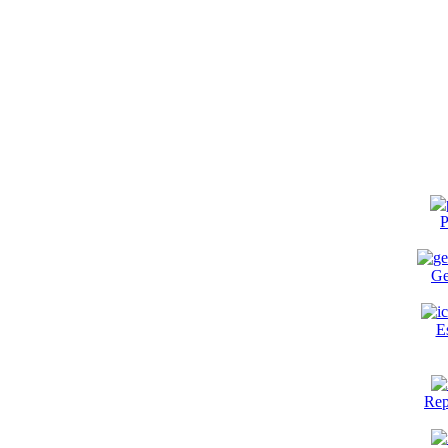
P
Ge
E
Rep