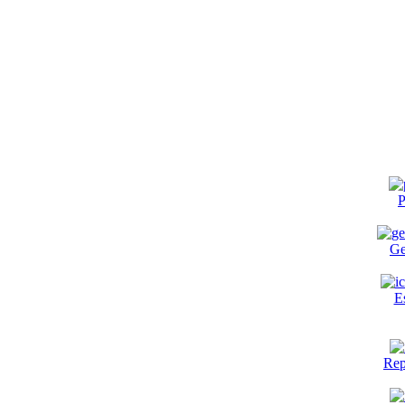
P
Ge
E
Rep