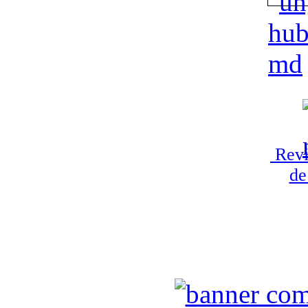
Revi
de