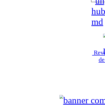
Revi
de