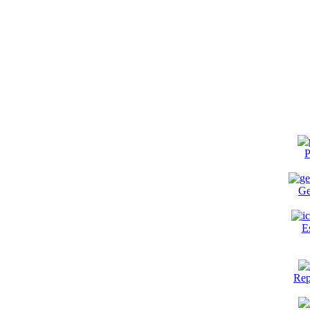
P
Ge
E
Rep