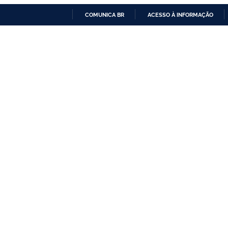
COMUNICA BR
ACESSO À INFORMAÇÃO
IR
PARA
O
CONTEÚDO