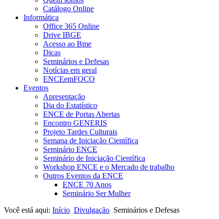
Catálogo Online
Informática
Office 365 Online
Drive IBGE
Acesso ao Bme
Dicas
Seminários e Defesas
Notícias em geral
ENCEemFOCO
Eventos
Apresentação
Dia do Estatístico
ENCE de Portas Abertas
Encontro GENERIS
Projeto Tardes Culturais
Semana de Iniciação Científica
Seminário ENCE
Seminário de Iniciação Científica
Workshop ENCE e o Mercado de trabalho
Outros Eventos da ENCE
ENCE 70 Anos
Seminário Ser Mulher
Você está aqui:
Início
Divulgação
Seminários e Defesas