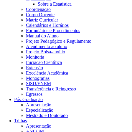
Sobre a Estatística
Coordenação
Corpo Docente
Matriz Curricular
Calendários e Horários
Formulários e Procedimentos
Manual do Aluno
Projeto Pedagógico e Regulamento
Atendimento ao aluno
Projeto Bolsa-auxílio
Monitoria
Iniciação Científica
Extensão
Excelência Acadêmica
Monografias
SISU/ENEM
Transferência e Reingresso
Egressos
Pós-Graduação
Apresentação
Especialização
Mestrado e Doutorado
Trilhas
Apresentação
ANCOM