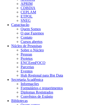
APRIM
CDBDIA
CEPLAM
ETPOL
SNEG
Capacitação
Quem Somos
O que Fazemos
Contato
Cursos abertos
Núcleo de Pesquisas
Sobre o Núcleo
Pessoas
Projetos
ENCEemFOCO
Parcerias
Eventos
Hub Regional para Big Data
Secretaria Acadêmica
Informações
Formulários e requerimentos
Diplomas Registrados
Convênios de Estágio
Bibliotecas
Quem somos