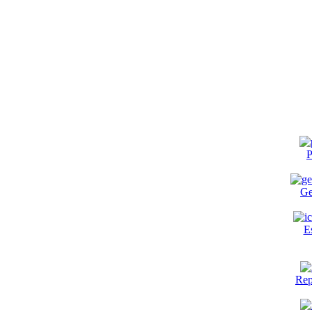
P
Ge
E
Rep