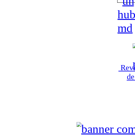
Revi
de