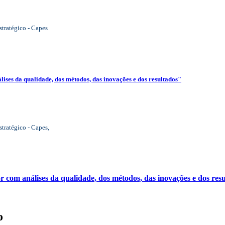
tratégico - Capes
ses da qualidade, dos métodos, das inovações e dos resultados"
ratégico - Capes,
 com análises da qualidade, dos métodos, das inovações e dos res
o