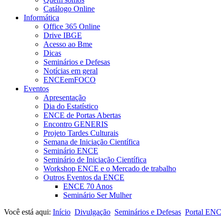
Catálogo Online
Informática
Office 365 Online
Drive IBGE
Acesso ao Bme
Dicas
Seminários e Defesas
Notícias em geral
ENCEemFOCO
Eventos
Apresentação
Dia do Estatístico
ENCE de Portas Abertas
Encontro GENERIS
Projeto Tardes Culturais
Semana de Iniciação Científica
Seminário ENCE
Seminário de Iniciação Científica
Workshop ENCE e o Mercado de trabalho
Outros Eventos da ENCE
ENCE 70 Anos
Seminário Ser Mulher
Você está aqui:
Início
Divulgação
Seminários e Defesas
Portal EN