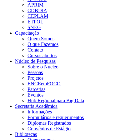
APRIM
CDBDIA
CEPLAM
ETPOL
SNEG
Capacitação
Quem Somos
O que Fazemos
Contato
Cursos abertos
Núcleo de Pesquisas
Sobre o Núcleo
Pessoas
Projetos
ENCEemFOCO
Parcerias
Eventos
Hub Regional para Big Data
Secretaria Acadêmica
Informações
Formulários e requerimentos
Diplomas Registrados
Convênios de Estágio
Bibliotecas
Quem somos