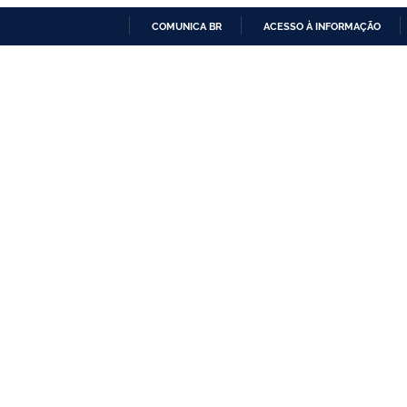
COMUNICA BR
ACESSO À INFORMAÇÃO
IR
PARA
O
CONTEÚDO