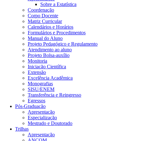
Sobre a Estatística
Coordenação
Corpo Docente
Matriz Curricular
Calendários e Horários
Formulários e Procedimentos
Manual do Aluno
Projeto Pedagógico e Regulamento
Atendimento ao aluno
Projeto Bolsa-auxílio
Monitoria
Iniciação Científica
Extensão
Excelência Acadêmica
Monografias
SISU/ENEM
Transferência e Reingresso
Egressos
Pós-Graduação
Apresentação
Especialização
Mestrado e Doutorado
Trilhas
Apresentação
ANCOM