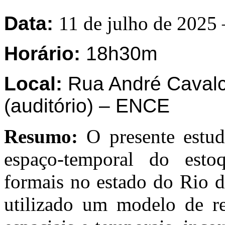
Data:
11 de julho de 2025 
Horário:
18h30
m
L
ocal:
Rua André Cavalca
(auditório)
–
ENCE
Resumo:
O presente estudo
espaço-temporal do esto
formais no estado do Rio d
utilizado um modelo de re