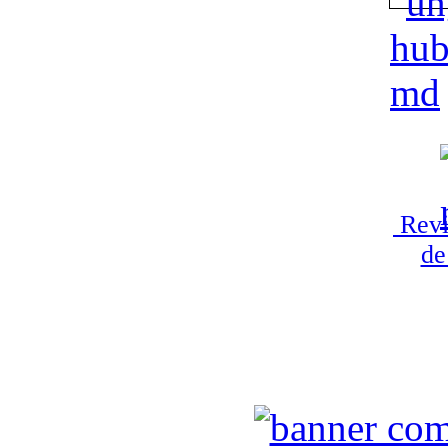
Revi
de