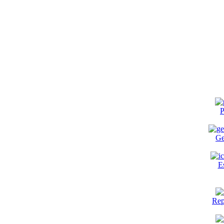
P
Ge
E
Rep