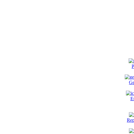
P
Ge
E
Rep