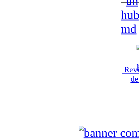
Revi
de