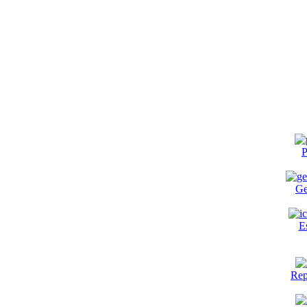
P
Ge
E
Rep