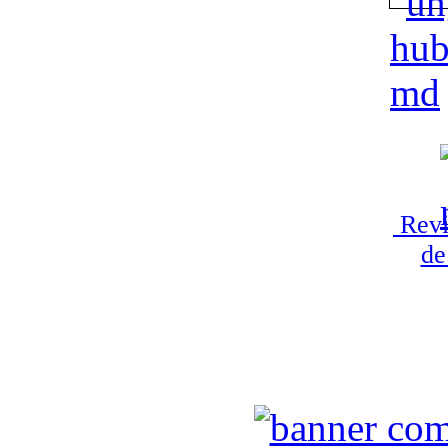
Revi
de