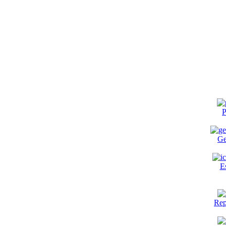
P
Ge
E
Rep