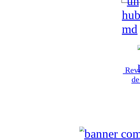
Revi
de