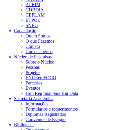
APRIM
CDBDIA
CEPLAM
ETPOL
SNEG
Capacitação
Quem Somos
O que Fazemos
Contato
Cursos abertos
Núcleo de Pesquisas
Sobre o Núcleo
Pessoas
Projetos
ENCEemFOCO
Parcerias
Eventos
Hub Regional para Big Data
Secretaria Acadêmica
Informações
Formulários e requerimentos
Diplomas Registrados
Convênios de Estágio
Bibliotecas
Quem somos