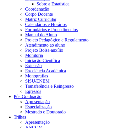
Sobre a Estatística
Coordenação
Corpo Docente
Matriz Curricular
Calendários e Horários
Formulários e Procedimentos
Manual do Aluno
Projeto Pedagógico e Regulamento
Atendimento ao aluno
Projeto Bolsa-auxílio
Monitoria
Iniciação Científica
Extensão
Excelência Acadêmica
Monografias
SISU/ENEM
Transferência e Reingresso
Egressos
Pós-Graduação
Apresentação
Especialização
Mestrado e Doutorado
Trilhas
Apresentação
ANCOM