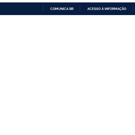
COMUNICA BR
ACESSO À INFORMAÇÃO
IR
PARA
O
CONTEÚDO