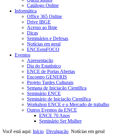
Catálogo Online
Informática
Office 365 Online
Drive IBGE
Acesso ao Bme
Dicas
Seminários e Defesas
Notícias em geral
ENCEemFOCO
Eventos
Apresentação
Dia do Estatístico
ENCE de Portas Abertas
Encontro GENERIS
Projeto Tardes Culturais
Semana de Iniciação Científica
Seminário ENCE
Seminário de Iniciação Científica
Workshop ENCE e o Mercado de trabalho
Outros Eventos da ENCE
ENCE 70 Anos
Seminário Ser Mulher
Você está aqui:
Início
Divulgação
Notícias em geral