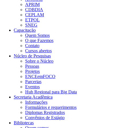
APRIM
CDBDIA
CEPLAM
ETPOL
SNEG
Capacitação
Quem Somos
O que Fazemos
Contato
Cursos abertos
Núcleo de Pesquisas
Sobre o Núcleo
Pessoas
Projetos
ENCEemFOCO
Parcerias
Eventos
Hub Regional para Big Data
Secretaria Acadêmica
Informações
Formulários e requerimentos
Diplomas Registrados
Convênios de Estágio
Bibliotecas
Quem somos