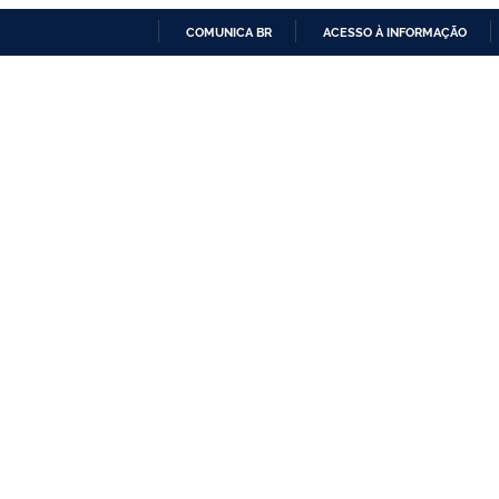
COMUNICA BR
ACESSO À INFORMAÇÃO
IR
PARA
O
CONTEÚDO