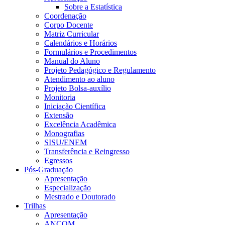
Sobre a Estatística
Coordenação
Corpo Docente
Matriz Curricular
Calendários e Horários
Formulários e Procedimentos
Manual do Aluno
Projeto Pedagógico e Regulamento
Atendimento ao aluno
Projeto Bolsa-auxílio
Monitoria
Iniciação Científica
Extensão
Excelência Acadêmica
Monografias
SISU/ENEM
Transferência e Reingresso
Egressos
Pós-Graduação
Apresentação
Especialização
Mestrado e Doutorado
Trilhas
Apresentação
ANCOM