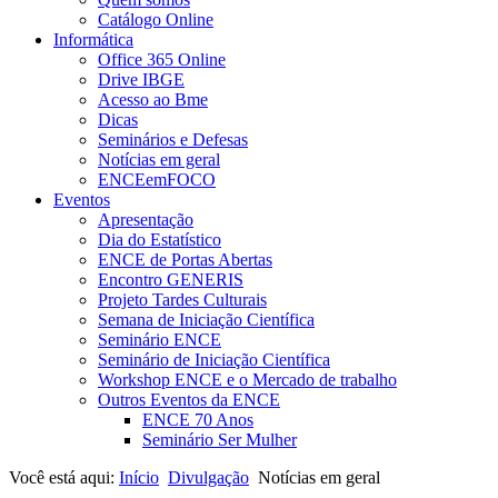
Catálogo Online
Informática
Office 365 Online
Drive IBGE
Acesso ao Bme
Dicas
Seminários e Defesas
Notícias em geral
ENCEemFOCO
Eventos
Apresentação
Dia do Estatístico
ENCE de Portas Abertas
Encontro GENERIS
Projeto Tardes Culturais
Semana de Iniciação Científica
Seminário ENCE
Seminário de Iniciação Científica
Workshop ENCE e o Mercado de trabalho
Outros Eventos da ENCE
ENCE 70 Anos
Seminário Ser Mulher
Você está aqui:
Início
Divulgação
Notícias em geral