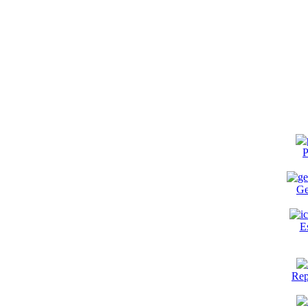
P
Ge
E
Rep