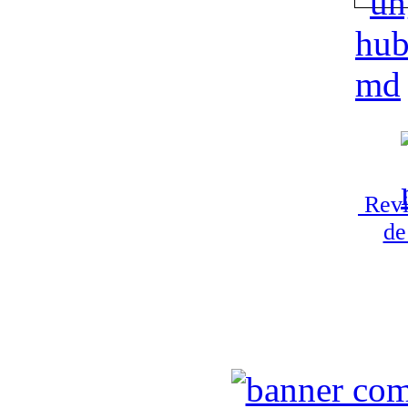
Revi
de