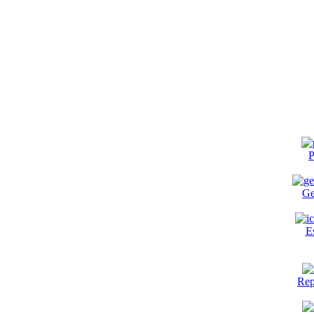
P
Ge
E
Rep