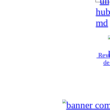
Revi
de