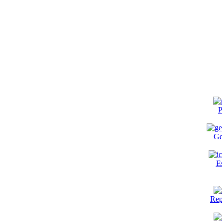
P
Ge
E
Rep