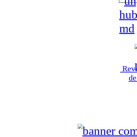
Revi
de