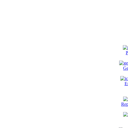
P
Ge
E
Rep