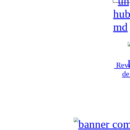
Revi
de