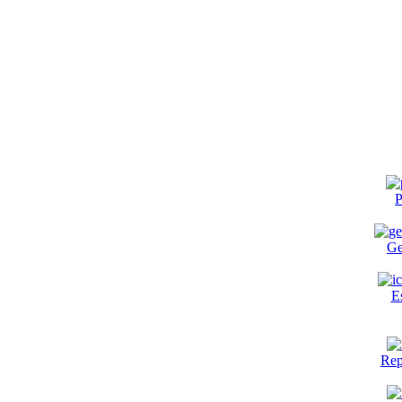
P
Ge
E
Rep