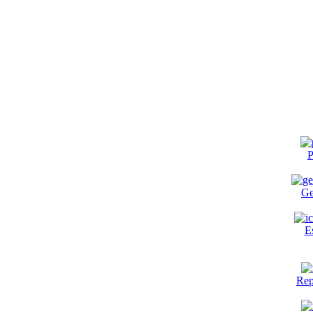
P
Ge
E
Rep