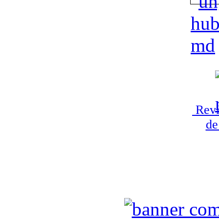
Revi
de