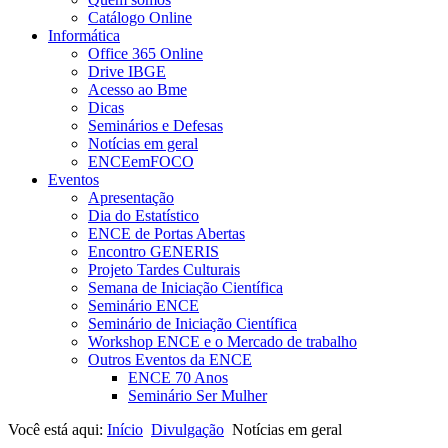
Catálogo Online
Informática
Office 365 Online
Drive IBGE
Acesso ao Bme
Dicas
Seminários e Defesas
Notícias em geral
ENCEemFOCO
Eventos
Apresentação
Dia do Estatístico
ENCE de Portas Abertas
Encontro GENERIS
Projeto Tardes Culturais
Semana de Iniciação Científica
Seminário ENCE
Seminário de Iniciação Científica
Workshop ENCE e o Mercado de trabalho
Outros Eventos da ENCE
ENCE 70 Anos
Seminário Ser Mulher
Você está aqui:
Início
Divulgação
Notícias em geral