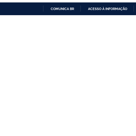
COMUNICA BR
ACESSO À INFORMAÇÃO
IR
PARA
O
CONTEÚDO