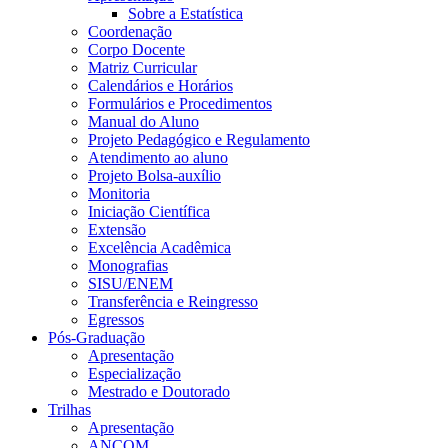
Sobre a Estatística
Coordenação
Corpo Docente
Matriz Curricular
Calendários e Horários
Formulários e Procedimentos
Manual do Aluno
Projeto Pedagógico e Regulamento
Atendimento ao aluno
Projeto Bolsa-auxílio
Monitoria
Iniciação Científica
Extensão
Excelência Acadêmica
Monografias
SISU/ENEM
Transferência e Reingresso
Egressos
Pós-Graduação
Apresentação
Especialização
Mestrado e Doutorado
Trilhas
Apresentação
ANCOM