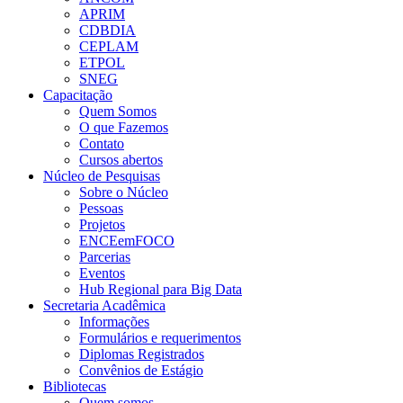
APRIM
CDBDIA
CEPLAM
ETPOL
SNEG
Capacitação
Quem Somos
O que Fazemos
Contato
Cursos abertos
Núcleo de Pesquisas
Sobre o Núcleo
Pessoas
Projetos
ENCEemFOCO
Parcerias
Eventos
Hub Regional para Big Data
Secretaria Acadêmica
Informações
Formulários e requerimentos
Diplomas Registrados
Convênios de Estágio
Bibliotecas
Quem somos