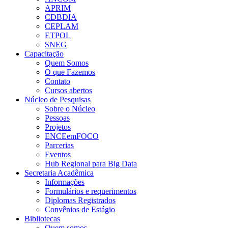
APRIM
CDBDIA
CEPLAM
ETPOL
SNEG
Capacitação
Quem Somos
O que Fazemos
Contato
Cursos abertos
Núcleo de Pesquisas
Sobre o Núcleo
Pessoas
Projetos
ENCEemFOCO
Parcerias
Eventos
Hub Regional para Big Data
Secretaria Acadêmica
Informações
Formulários e requerimentos
Diplomas Registrados
Convênios de Estágio
Bibliotecas
Quem somos