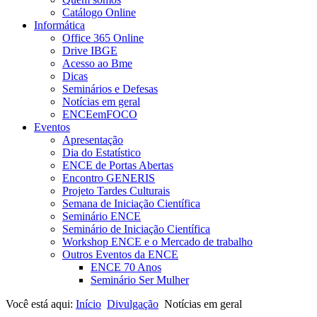
Catálogo Online
Informática
Office 365 Online
Drive IBGE
Acesso ao Bme
Dicas
Seminários e Defesas
Notícias em geral
ENCEemFOCO
Eventos
Apresentação
Dia do Estatístico
ENCE de Portas Abertas
Encontro GENERIS
Projeto Tardes Culturais
Semana de Iniciação Científica
Seminário ENCE
Seminário de Iniciação Científica
Workshop ENCE e o Mercado de trabalho
Outros Eventos da ENCE
ENCE 70 Anos
Seminário Ser Mulher
Você está aqui:
Início
Divulgação
Notícias em geral