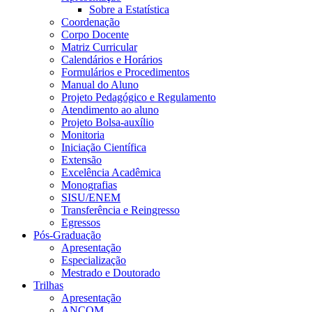
Sobre a Estatística
Coordenação
Corpo Docente
Matriz Curricular
Calendários e Horários
Formulários e Procedimentos
Manual do Aluno
Projeto Pedagógico e Regulamento
Atendimento ao aluno
Projeto Bolsa-auxílio
Monitoria
Iniciação Científica
Extensão
Excelência Acadêmica
Monografias
SISU/ENEM
Transferência e Reingresso
Egressos
Pós-Graduação
Apresentação
Especialização
Mestrado e Doutorado
Trilhas
Apresentação
ANCOM