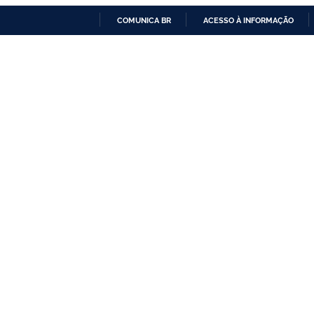
COMUNICA BR
ACESSO À INFORMAÇÃO
IR
PARA
O
CONTEÚDO