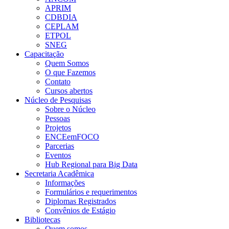
APRIM
CDBDIA
CEPLAM
ETPOL
SNEG
Capacitação
Quem Somos
O que Fazemos
Contato
Cursos abertos
Núcleo de Pesquisas
Sobre o Núcleo
Pessoas
Projetos
ENCEemFOCO
Parcerias
Eventos
Hub Regional para Big Data
Secretaria Acadêmica
Informações
Formulários e requerimentos
Diplomas Registrados
Convênios de Estágio
Bibliotecas
Quem somos