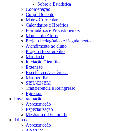
Sobre a Estatística
Coordenação
Corpo Docente
Matriz Curricular
Calendários e Horários
Formulários e Procedimentos
Manual do Aluno
Projeto Pedagógico e Regulamento
Atendimento ao aluno
Projeto Bolsa-auxílio
Monitoria
Iniciação Científica
Extensão
Excelência Acadêmica
Monografias
SISU/ENEM
Transferência e Reingresso
Egressos
Pós-Graduação
Apresentação
Especialização
Mestrado e Doutorado
Trilhas
Apresentação
ANCOM