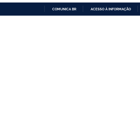
COMUNICA BR
ACESSO À INFORMAÇÃO
IR
PARA
O
CONTEÚDO