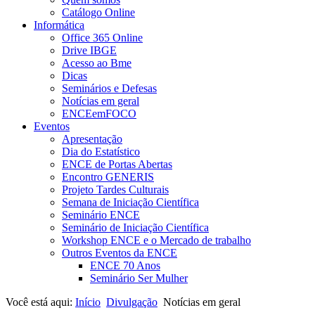
Catálogo Online
Informática
Office 365 Online
Drive IBGE
Acesso ao Bme
Dicas
Seminários e Defesas
Notícias em geral
ENCEemFOCO
Eventos
Apresentação
Dia do Estatístico
ENCE de Portas Abertas
Encontro GENERIS
Projeto Tardes Culturais
Semana de Iniciação Científica
Seminário ENCE
Seminário de Iniciação Científica
Workshop ENCE e o Mercado de trabalho
Outros Eventos da ENCE
ENCE 70 Anos
Seminário Ser Mulher
Você está aqui:
Início
Divulgação
Notícias em geral