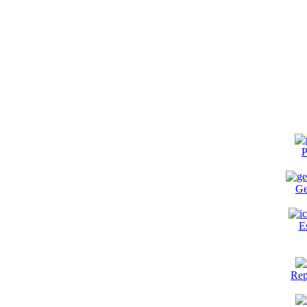
P
Ge
E
Rep