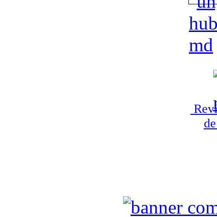
Revi
de