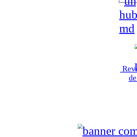
Revi
de