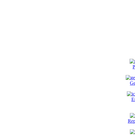
P
Ge
E
Rep