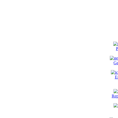
P
Ge
E
Rep