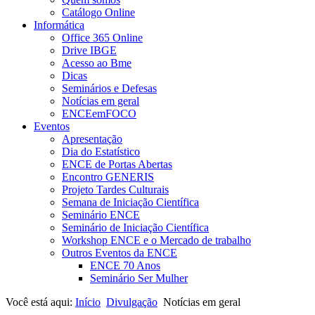
Catálogo Online
Informática
Office 365 Online
Drive IBGE
Acesso ao Bme
Dicas
Seminários e Defesas
Notícias em geral
ENCEemFOCO
Eventos
Apresentação
Dia do Estatístico
ENCE de Portas Abertas
Encontro GENERIS
Projeto Tardes Culturais
Semana de Iniciação Científica
Seminário ENCE
Seminário de Iniciação Científica
Workshop ENCE e o Mercado de trabalho
Outros Eventos da ENCE
ENCE 70 Anos
Seminário Ser Mulher
Você está aqui:
Início
Divulgação
Notícias em geral