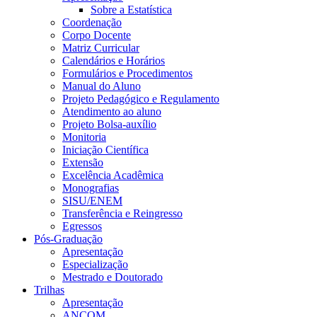
Sobre a Estatística
Coordenação
Corpo Docente
Matriz Curricular
Calendários e Horários
Formulários e Procedimentos
Manual do Aluno
Projeto Pedagógico e Regulamento
Atendimento ao aluno
Projeto Bolsa-auxílio
Monitoria
Iniciação Científica
Extensão
Excelência Acadêmica
Monografias
SISU/ENEM
Transferência e Reingresso
Egressos
Pós-Graduação
Apresentação
Especialização
Mestrado e Doutorado
Trilhas
Apresentação
ANCOM