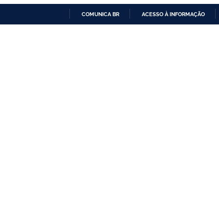
COMUNICA BR
ACESSO À INFORMAÇÃO
IR
PARA
O
CONTEÚDO