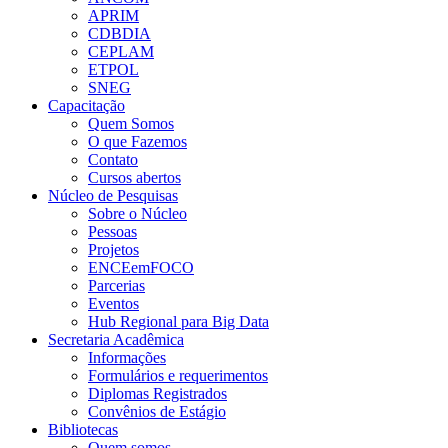
APRIM
CDBDIA
CEPLAM
ETPOL
SNEG
Capacitação
Quem Somos
O que Fazemos
Contato
Cursos abertos
Núcleo de Pesquisas
Sobre o Núcleo
Pessoas
Projetos
ENCEemFOCO
Parcerias
Eventos
Hub Regional para Big Data
Secretaria Acadêmica
Informações
Formulários e requerimentos
Diplomas Registrados
Convênios de Estágio
Bibliotecas
Quem somos