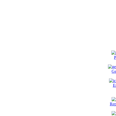
P
Ge
E
Rep