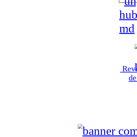
Revi
de