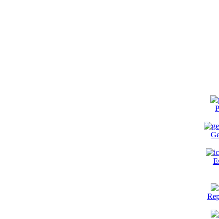
P
Ge
E
Rep