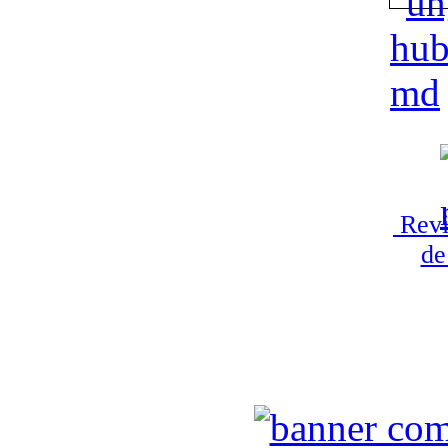
Revi
de