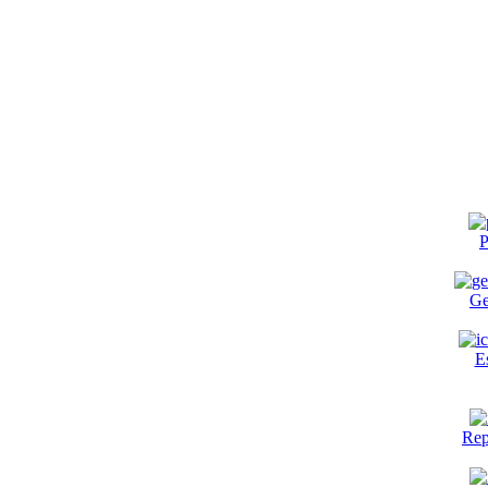
P
Ge
E
Rep