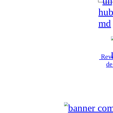
Revi
de