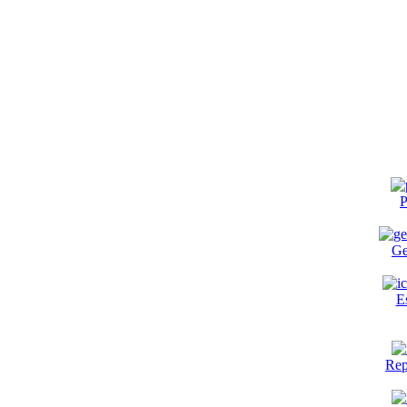
P
Ge
E
Rep