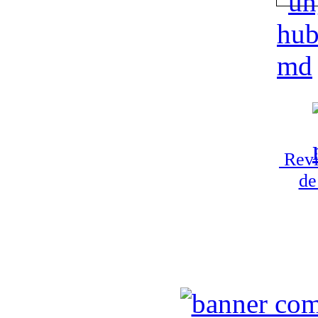
Revi
de