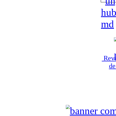
Revi
de