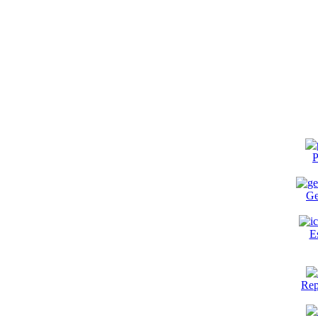
P
Ge
E
Rep