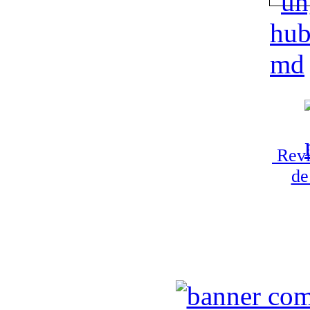
Revi
de