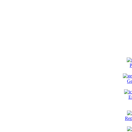
P
Ge
E
Rep