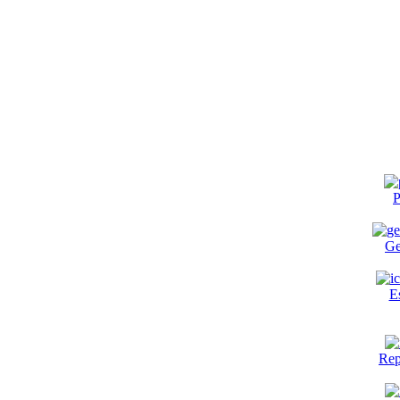
P
Ge
E
Rep