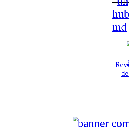
Revi
de