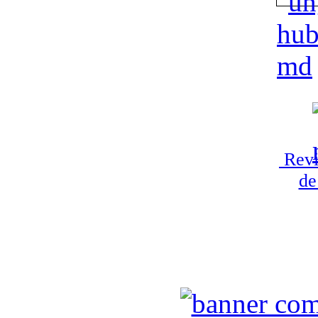
Revi
de