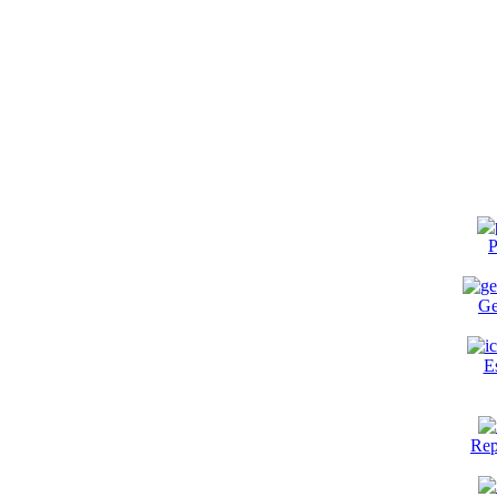
P
Ge
E
Rep