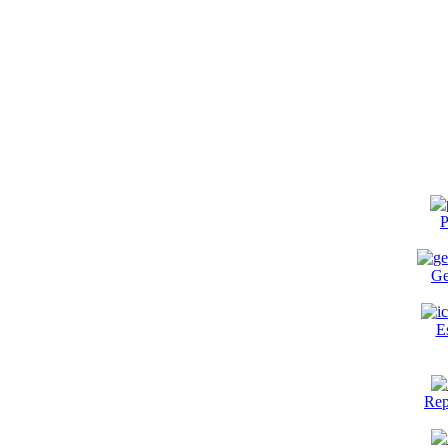
P
Ge
E
Rep