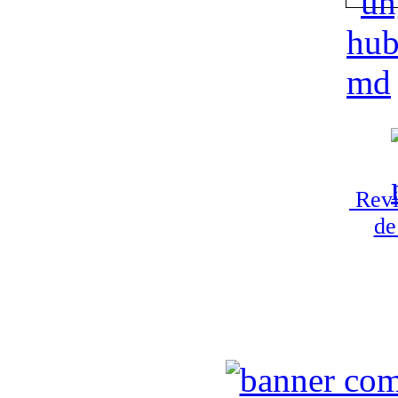
Revi
de