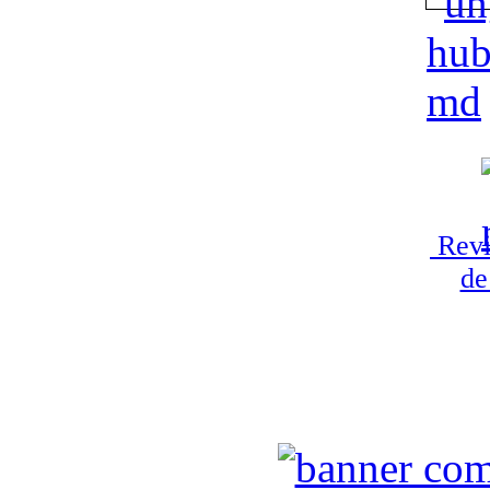
Revi
de