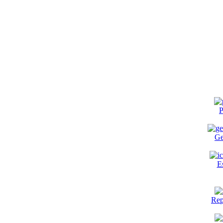
P
Ge
E
Rep