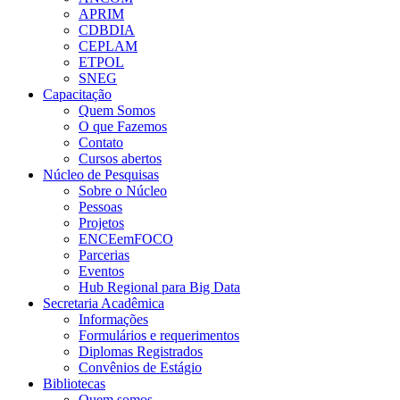
APRIM
CDBDIA
CEPLAM
ETPOL
SNEG
Capacitação
Quem Somos
O que Fazemos
Contato
Cursos abertos
Núcleo de Pesquisas
Sobre o Núcleo
Pessoas
Projetos
ENCEemFOCO
Parcerias
Eventos
Hub Regional para Big Data
Secretaria Acadêmica
Informações
Formulários e requerimentos
Diplomas Registrados
Convênios de Estágio
Bibliotecas
Quem somos