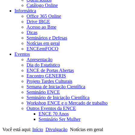
Catálogo Online
Informática
Office 365 Online
Drive IBGE
Acesso ao Bme
Dicas
Seminários e Defesas
Notícias em geral
ENCEemFOCO
Eventos
Apresentação
Dia do Estatístico
ENCE de Portas Abertas
Encontro GENERIS
Projeto Tardes Culturais
Semana de Iniciação Científica
Seminário ENCE
Seminário de Iniciação Científica
Workshop ENCE e o Mercado de trabalho
Outros Eventos da ENCE
ENCE 70 Anos
Seminário Ser Mulher
Você está aqui:
Início
Divulgação
Notícias em geral