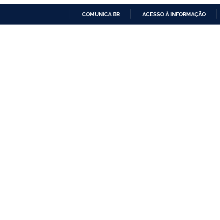
COMUNICA BR
ACESSO À INFORMAÇÃO
IR
PARA
O
CONTEÚDO