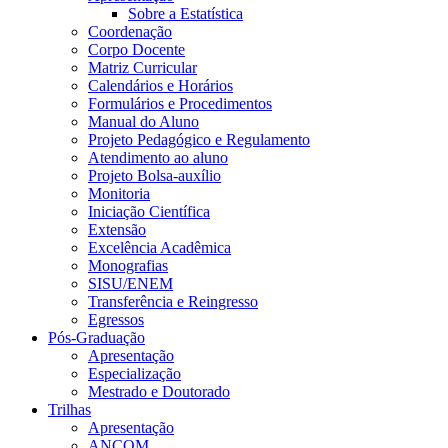
Sobre a Estatística
Coordenação
Corpo Docente
Matriz Curricular
Calendários e Horários
Formulários e Procedimentos
Manual do Aluno
Projeto Pedagógico e Regulamento
Atendimento ao aluno
Projeto Bolsa-auxílio
Monitoria
Iniciação Científica
Extensão
Excelência Acadêmica
Monografias
SISU/ENEM
Transferência e Reingresso
Egressos
Pós-Graduação
Apresentação
Especialização
Mestrado e Doutorado
Trilhas
Apresentação
ANCOM