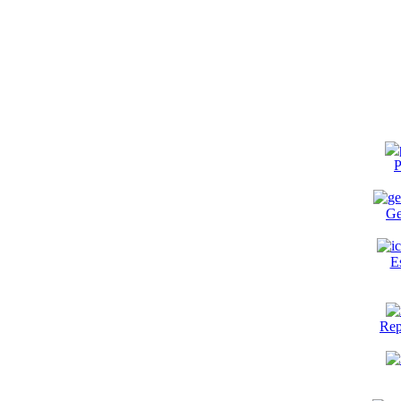
P
Ge
E
Rep